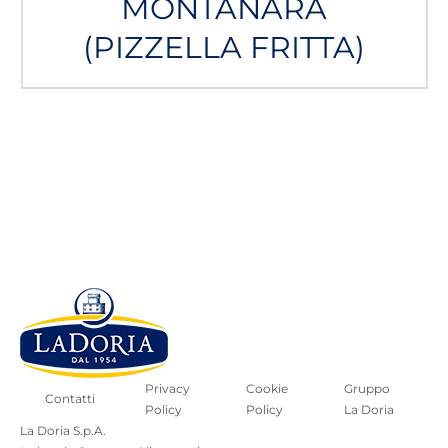
MONTANARA
(PIZZELLA FRITTA)
Privacy
Cookie
Gruppo
Contatti
Policy
Policy
La Doria
La Doria S.p.A.