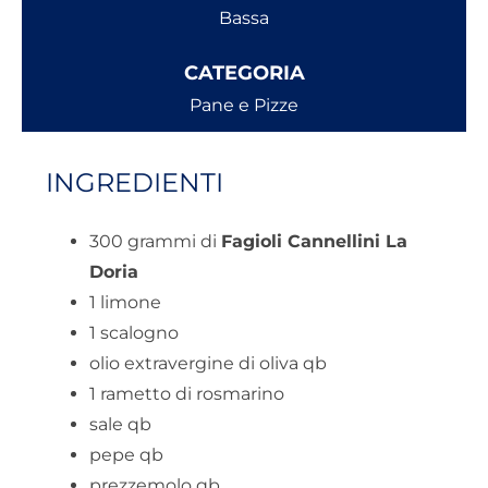
Bassa
CATEGORIA
Pane e Pizze
INGREDIENTI
300 grammi di
Fagioli Cannellini La
Doria
1 limone
1 scalogno
olio extravergine di oliva qb
1 rametto di rosmarino
sale qb
pepe qb
prezzemolo qb