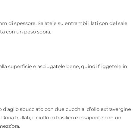
 mm di spessore. Salatele su entrambi i lati con del sale
sta con un peso sopra.
alla superficie e asciugatele bene, quindi friggetele in
o d’aglio sbucciato con due cucchiai d’olio extravergine
ria frullati, il ciuffo di basilico e insaporite con un
mezz’ora.